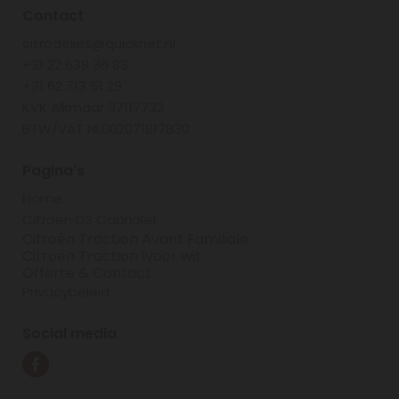
Contact
citrodelies@quicknet.nl
+31 22 638 36 83
+31 62 713 51 29
KVK Alkmaar 37117732
BTW/VAT NL002071817B30
Pagina's
Home
Citroën DS Cabriolet
Citroën Traction Avant Familiale
Citroën Traction Ivoor wit
Offerte & Contact
Privacybeleid
Social media